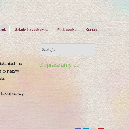
ązek
Szkoły i przedszkola
Pedagogika
Kontakt
iałaniach na
Zapraszamy do
ą to nazwy
ie.
 takiej nazwy.