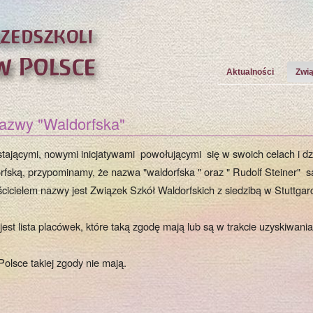
Aktualności
Zwi
azwy "Waldorfska"
ającymi, nowymi inicjatywami powołującymi się w swoich celach i dz
fską, przypominamy, że nazwa "waldorfska " oraz " Rudolf Steiner" s
cicielem nazwy jest Związek Szkół Waldorfskich z siedzibą w Stuttgarc
jest lista placówek, które taką zgodę mają lub są w trakcie uzyskiwania
Polsce takiej zgody nie mają.