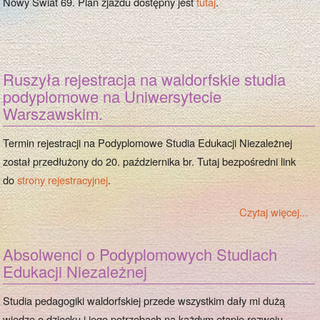
Nowy Świat 69. Plan zjazdu dostępny jest
tutaj
.
Ruszyła rejestracja na waldorfskie studia
podyplomowe na Uniwersytecie
Warszawskim.
Termin rejestracji na Podyplomowe Studia Edukacji Niezależnej
został przedłużony do 20. października br. Tutaj bezpośredni link
do
strony rejestracyjnej
.
Czytaj więcej...
Absolwenci o Podyplomowych Studiach
Edukacji Niezależnej
Studia pedagogiki waldorfskiej przede wszystkim dały mi dużą
wiedzę o dziecku i jego potrzebach na każdym etapie rozwoju.