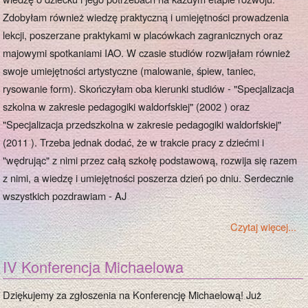
Zdobyłam również wiedzę praktyczną i umiejętności prowadzenia
lekcji, poszerzane praktykami w placówkach zagranicznych oraz
majowymi spotkaniami IAO. W czasie studiów rozwijałam również
swoje umiejętności artystyczne (malowanie, śpiew, taniec,
rysowanie form). Skończyłam oba kierunki studiów - "Specjalizacja
szkolna w zakresie pedagogiki waldorfskiej" (2002 ) oraz
"Specjalizacja przedszkolna w zakresie pedagogiki waldorfskiej"
(2011 ). Trzeba jednak dodać, że w trakcie pracy z dziećmi i
"wędrując" z nimi przez całą szkołę podstawową, rozwija się razem
z nimi, a wiedzę i umiejętności poszerza dzień po dniu. Serdecznie
wszystkich pozdrawiam - AJ
Czytaj więcej...
IV Konferencja Michaelowa
Dziękujemy za zgłoszenia na Konferencję Michaelową! Już