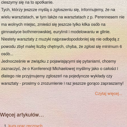
cieszymy się na to spotkanie.
Tych, którzy jeszcze myślą o zgłoszeniu się, informujemy, że na
wielu warsztatach, w tym także na warsztatach z p. Perennesem nie
ma wolnych miejsc, zmieści się jeszcze tylko kilka osób na
gimnastyce bothmerowskiej, eurytmii i modelowaniu w glinie.
Niestety warsztaty z muzyki najprawdopodobniej się nie odbędą z
powodu zbyt małej liczby chętnych, chyba, że zgłosi się minimum 6
osób...
Jednocześnie w związku z pojawiającymi się pytaniami, chcemy
zaznaczyć, że o Konferencji Michaelowej myślimy jako o całości i
dlatego nie przyjmujemy zgłoszeń na pojedyncze wykłady czy
warsztaty - prosimy o zrozumienie i raz jeszcze gorąco zapraszamy!
Czytaj więcej...
Więcej artykułów…
kurs prac ręcznych