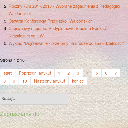
Roczny kurs 2017/2018 - Wybrane zagadnienia z Pedagogiki
Waldorfskiej
Otwarta Konferencja Przedszkoli Waldorfskich
Czerwcowy nabór na Podyplomowe Studium Edukacji
Niezależnej na UW
Wykład "Dojrzewanie - przełomy na drodze do samodzielności"
Strona 4 z 10
start
Poprzedni artykuł
1
2
3
4
5
6
7
8
9
10
Następny artykuł
koniec
Zapraszamy do