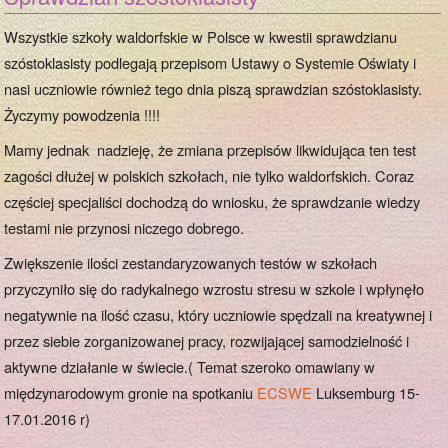
Wszystkie szkoły waldorfskie w Polsce w kwestii sprawdzianu
szóstoklasisty podlegają przepisom Ustawy o Systemie Oświaty i
nasi uczniowie również tego dnia piszą sprawdzian szóstoklasisty.
Życzymy powodzenia !!!!
Mamy jednak nadzieję, że zmiana przepisów likwidująca ten test
zagości dłużej w polskich szkołach, nie tylko waldorfskich. Coraz
częściej specjaliści dochodzą do wniosku, że sprawdzanie wiedzy
testami nie przynosi niczego dobrego.
Zwiększenie ilości zestandaryzowanych testów w szkołach
przyczyniło się do radykalnego wzrostu stresu w szkole i wpłynęło
negatywnie na ilość czasu, który uczniowie spędzali na kreatywnej i
przez siebie zorganizowanej pracy, rozwijającej samodzielność i
aktywne działanie w świecie.( Temat szeroko omawiany w
międzynarodowym gronie na spotkaniu
ECSWE
Luksemburg 15-
17.01.2016 r)