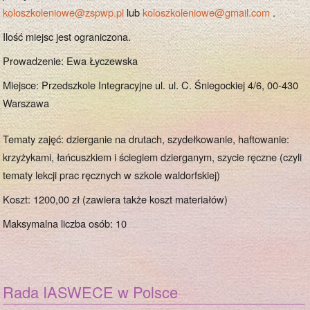
koloszkoleniowe@zspwp.pl
lub
koloszkoleniowe@gmail.com
.
Ilość miejsc jest ograniczona.
Prowadzenie: Ewa Łyczewska
Miejsce: Przedszkole Integracyjne ul. ul. C. Śniegockiej 4/6, 00-430
Warszawa
Tematy zajęć: dzierganie na drutach, szydełkowanie, haftowanie:
krzyżykami, łańcuszkiem i ściegiem dzierganym, szycie ręczne (czyli
tematy lekcji prac ręcznych w szkole waldorfskiej)
Koszt: 1200,00 zł (zawiera także koszt materiałów)
Maksymalna liczba osób: 10
Rada IASWECE w Polsce